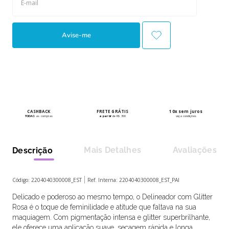
10
º
boneca
Avise-me
CASHBACK
FRETE GRÁTIS
10x sem juros
TODAS
as compras
a partir
de R$ 300
veja condições
Mais Detalhes
Avaliações
Descrição
Código:
2204040300008_EST
Ref. Interna:
2204040300008_EST_PAI
Delicado e poderoso ao mesmo tempo, o Delineador com Glitter
Rosa é o toque de feminilidade e atitude que faltava na sua
maquiagem. Com pigmentação intensa e glitter superbrilhante,
ele oferece uma aplicação suave, secagem rápida e longa