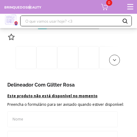
0
BRINQUEDOS
BEAUTY
O que vamos usar hoje? <3
TERMOS MAIS BUSCADOS
1
º
falcon
2
º
moranguinho
3
º
ursinhos
4
º
xuxa
Delineador Com Glitter Rosa
5
º
banco imobiliário
6
º
meu bebê
Este produto não está disponível no momento
Preencha o formulário para ser avisado quando estiver disponível:
7
º
ponei
8
º
susi
9
º
boneca xuxa