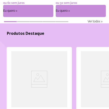
ou
6
x sem juros
ou
3
x sem juros
Ver todos >
Produtos Destaque