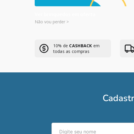
Ver brinquedos em oferta
Não vou perder >
10% de
CASHBACK
em
todas as compras
Cadastr