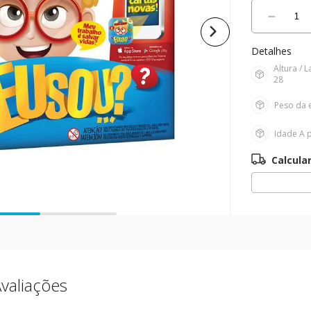
10
º
boneca
－
Detalhes
Altura /
28
Peso da 
Idade
A p
valiações