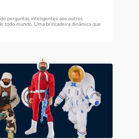
ndo perguntas inteligentes aos outros
s de todo mundo. Uma brincadeira dinâmica que