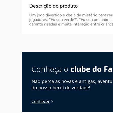
Descrição do produto
Um jogo divertido e cheio de mistério para reu
jogadores. “Eu sou verde?”, “Eu sou um animal
garante risadas e muita interação entre criança
Conheça o
clube do Fa
Não perca as novas e antigas, aventu
do nosso herói de verdade!
Conhecer