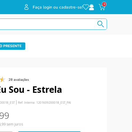
0
Faça login ou cadastre-se!
O PRESENTE
28 avaliações
u Sou - Estrela
00018_EST
Ref. Interna:
1201609200018_EST_PAI
99
4
,
99
sem juros