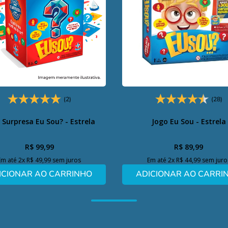
(2)
(28)
 Surpresa Eu Sou? - Estrela
Jogo Eu Sou - Estrela
R$
99
,
99
R$
89
,
99
Em até
2
x
R$
49
,
99
sem juros
Em até
2
x
R$
44
,
99
sem juro
ICIONAR AO CARRINHO
ADICIONAR AO CARRI