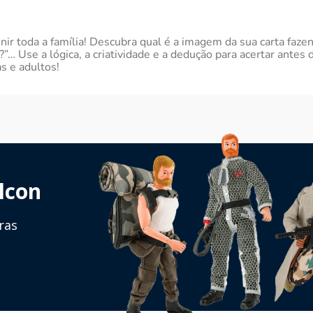
nir toda a família! Descubra qual é a imagem da sua carta faze
?”… Use a lógica, a criatividade e a dedução para acertar ante
s e adultos!
lcon
ras