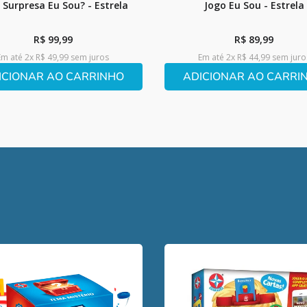
 Surpresa Eu Sou? - Estrela
Jogo Eu Sou - Estrela
R$
99
,
99
R$
89
,
99
Em até
2
x
R$
49
,
99
sem juros
Em até
2
x
R$
44
,
99
sem juro
ICIONAR AO CARRINHO
ADICIONAR AO CARRI