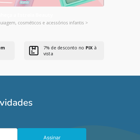
heça a Estrela Beauty
iagem, cosméticos e acessórios infantis >
em
7% de desconto no
PIX
à
vista
ovidades
Assinar