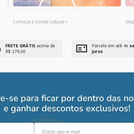
Seja protagonista da sua história!
Con
Conheça a Estrela Cultural >
Maqu
FRETE GRÁTIS
acima de
Parcele em até 4x
s
R$ 279,00
juros
e-se para ficar por dentro das n
e ganhar descontos exclusivos!