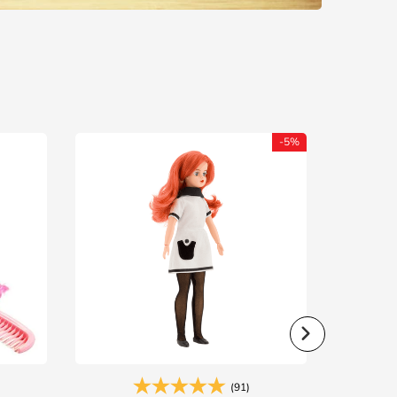
-
5%
(91)