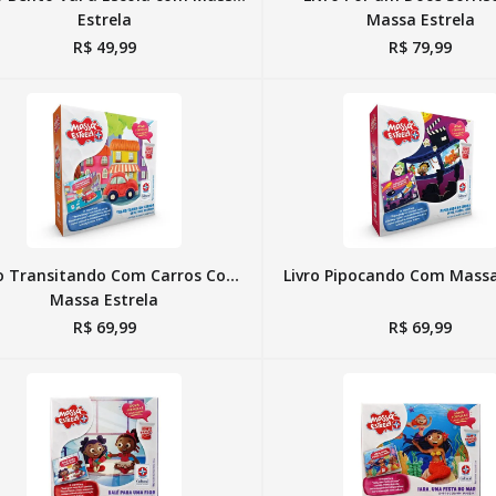
Estrela
Massa Estrela
R$
49
,
99
R$
79
,
99
ro Transitando Com Carros Com
Livro Pipocando Com Massa
Massa Estrela
R$
69
,
99
R$
69
,
99