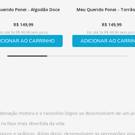
uerido Ponei - Algodão Doce
Meu Querido Ponei - Torrã
R$
149
,
99
R$
149
,
99
Em até
3
x
R$
49
,
99
sem juros
Em até
3
x
R$
49
,
99
sem juro
ICIONAR AO CARRINHO
ADICIONAR AO CARRI
denação motora e o raciocínio lógico se desenvolvem de um jeit
a fase mais divertida da vida.
guros e práticos. Além disso, desenvolvem as percepções visuai