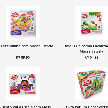
o Fazendinha com Massa Estrela
Livro O Unicórnio Encant
Massa Estrela
R$
89
,
90
R$
64
,
99
o Bento Vai a Escola com Massa
Livro Por um Doce Sorri