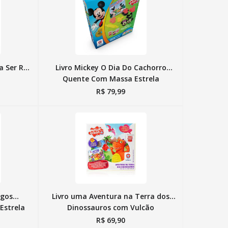
a Ser Rei
Livro Mickey O Dia Do Cachorro
Quente Com Massa Estrela
R$
79
,
99
igos
Livro uma Aventura na Terra dos
Estrela
Dinossauros com Vulcão
R$
69
,
90