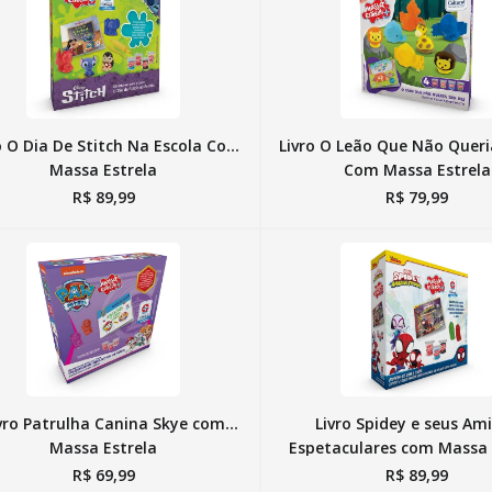
10
º
boneca
o O Dia De Stitch Na Escola Com
Livro O Leão Que Não Queri
Massa Estrela
Com Massa Estrela
R$
89
,
99
R$
79
,
99
vro Patrulha Canina Skye com
Livro Spidey e seus Am
Massa Estrela
Espetaculares com Massa 
R$
69
,
99
R$
89
,
99