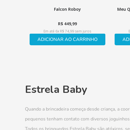
Falcon Roboy
Meu Q
R$
449
,
99
Em até
6
x
R$
74
,
99
sem juros
ADICIONAR AO CARRINHO
AD
Estrela Baby
Quando a brincadeira começa desde criança, a coor
pequenos tenham contato com diversos joguinhos n
Todos os brinquedos Estrela Baby são atóxicos, se