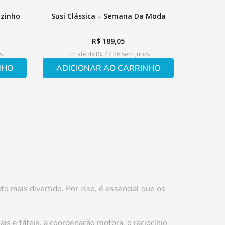
ozinho
Susi Clássica – Semana Da Moda
R$
189
,
05
s
Em até
4
x
R$
47
,
26
sem juros
NHO
ADICIONAR AO CARRINHO
o mais divertido. Por isso, é essencial que os
s e táteis, a coordenação motora, o raciocínio