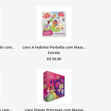
ado com
Livro A Fadinha Florbella com Massa
Estrela
R$
59
,
99
so com
Livro Disney Princesas com Massa