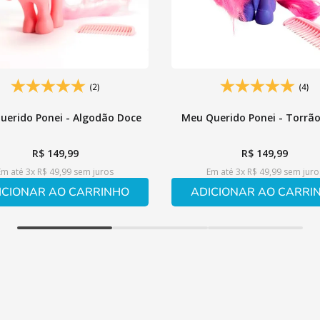
(2)
(4)
uerido Ponei - Algodão Doce
Meu Querido Ponei - Torrã
R$
149
,
99
R$
149
,
99
Em até
3
x
R$
49
,
99
sem juros
Em até
3
x
R$
49
,
99
sem juro
ICIONAR AO CARRINHO
ADICIONAR AO CARRI