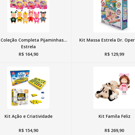
10
º
susi
t Coleção Completa Pijaminhas
Kit Massa Estrela Dr. Ope
Estrela
R$
164
,
90
R$
129
,
99
Kit Ação e Criatividade
Kit Famíla Feliz
R$
154
,
90
R$
269
,
90