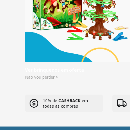
Ver brinquedos em oferta
Não vou perder >
10% de
CASHBACK
em
todas as compras