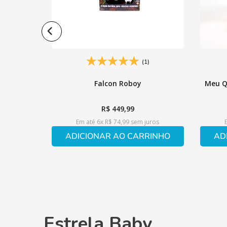
(1)
Falcon Roboy
Meu Q
R$
449
,
99
Em até
6
x
R$
74
,
99
sem juros
ADICIONAR AO CARRINHO
AD
Estrela Baby