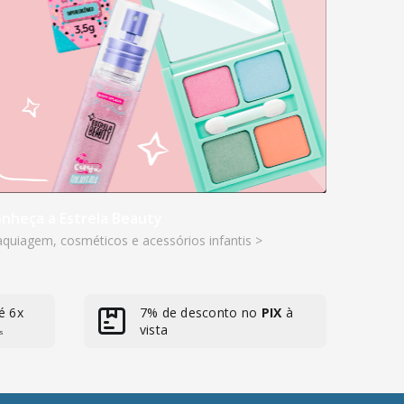
nheça a Estrela Beauty
quiagem, cosméticos e acessórios infantis >
é 6x
7% de desconto no
PIX
à
vista
s