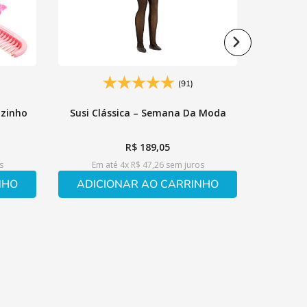
(91)
ozinho
Susi Clássica – Semana Da Moda
R$
189
,
05
s
Em até
4
x
R$
47
,
26
sem juros
NHO
ADICIONAR AO CARRINHO