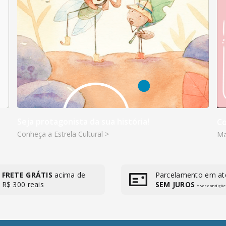
Seja protagonista da sua história!
Co
Conheça a Estrela Cultural >
Ma
FRETE GRÁTIS
acima de
Parcelamento em at
R$ 300 reais
SEM JUROS
* ver condiçõe