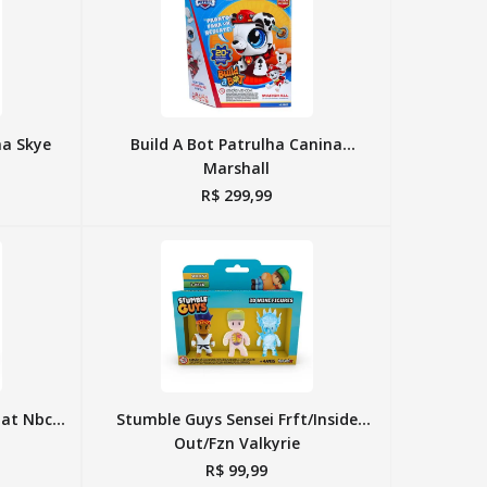
na Skye
Build A Bot Patrulha Canina
Marshall
R$
299
,
99
at Nbc /
Stumble Guys Sensei Frft/Inside
Out/Fzn Valkyrie
R$
99
,
99