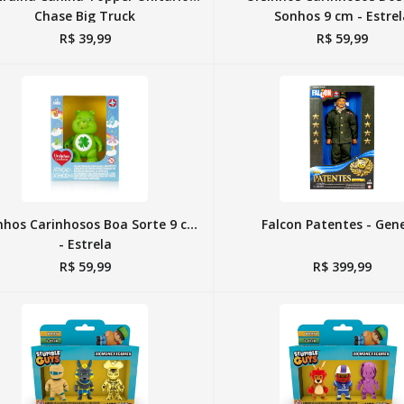
Chase Big Truck
Sonhos 9 cm - Estre
R$
39
,
99
R$
59
,
99
nhos Carinhosos Boa Sorte 9 cm
Falcon Patentes - Gen
- Estrela
R$
59
,
99
R$
399
,
99