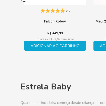
(1)
Falcon Roboy
Meu Q
R$
449
,
99
Em até
6
x
R$
74
,
99
sem juros
ADICIONAR AO CARRINHO
AD
Estrela Baby
Quando a brincadeira começa desde criança, a coor