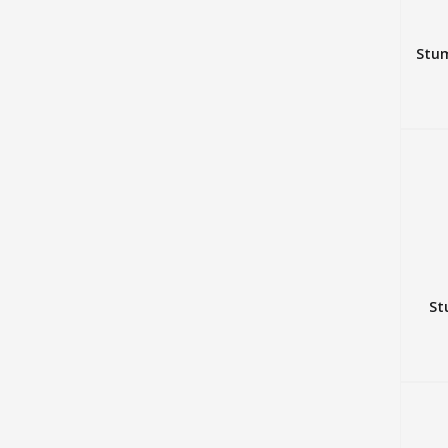
Stum
St