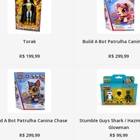
10
º
susi
Torak
Build A Bot Patrulha Cani
R$
199
,
99
R$
299
,
99
ld A Bot Patrulha Canina Chase
Stumble Guys Shark / Hazm
Glowman
R$
299
,
99
R$
99
,
99