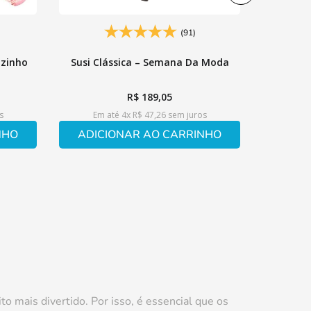
(91)
ozinho
Susi Clássica – Semana Da Moda
R$
189
,
05
s
Em até
4
x
R$
47
,
26
sem juros
NHO
ADICIONAR AO CARRINHO
o mais divertido. Por isso, é essencial que os