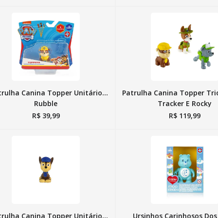
trulha Canina Topper Unitário
Patrulha Canina Topper Tri
Rubble
Tracker E Rocky
R$
39
,
99
R$
119
,
99
trulha Canina Topper Unitário
Ursinhos Carinhosos Do