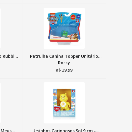
o Rubble,
Patrulha Canina Topper Unitário
Rocky
R$
39
,
99
s Meus
Ursinhos Carinhosos Sol 9 cm -