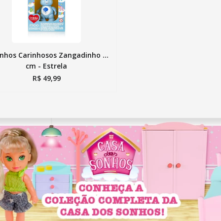
inhos Carinhosos Zangadinho 9
cm - Estrela
R$
49
,
99