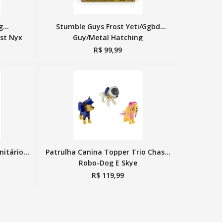
g
Stumble Guys Frost Yeti/Ggbd
st Nyx
Guy/Metal Hatching
R$
99
,
99
nitário
Patrulha Canina Topper Trio Chase,
Robo-Dog E Skye
R$
119
,
99