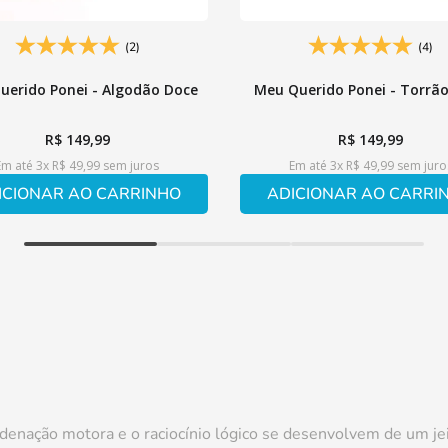
(2)
(4)
uerido Ponei - Algodão Doce
Meu Querido Ponei - Torrã
R$
149
,
99
R$
149
,
99
Em até
3
x
R$
49
,
99
sem juros
Em até
3
x
R$
49
,
99
sem juro
ICIONAR AO CARRINHO
ADICIONAR AO CARRI
denação motora e o raciocínio lógico se desenvolvem de um jeit