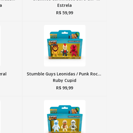
la
Estrela
R$
59
,
99
eral
Stumble Guys Leonidas / Punk Rock /
Ruby Cupid
R$
99
,
99