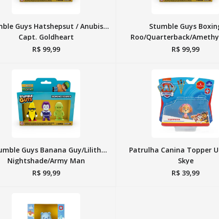
ble Guys Hatshepsut / Anubis /
Stumble Guys Boxin
Capt. Goldheart
Roo/Quarterback/Amethy
R$
99
,
99
R$
99
,
99
umble Guys Banana Guy/Lilith
Patrulha Canina Topper U
Nightshade/Army Man
Skye
R$
99
,
99
R$
39
,
99