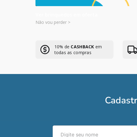
Ver brinquedos em oferta
Não vou perder >
10% de
CASHBACK
em
todas as compras
Cadastr