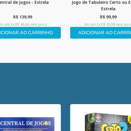
entral de Jogos - Estrela
Jogo de Tabuleiro Certo ou E
Estrela
R$
139
,
99
R$
99
,
99
Em até
3
x
R$
46
,
66
sem juros
Em até
2
x
R$
49
,
99
sem juro
ICIONAR AO CARRINHO
ADICIONAR AO CARRI