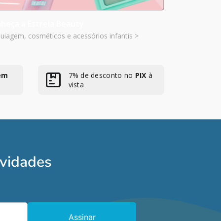
heça a Estrela Beauty
iagem, cosméticos e acessórios infantis >
em
7% de desconto no
PIX
à
vista
ovidades
Assinar