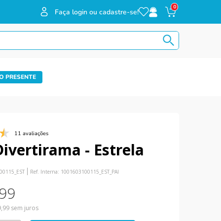
0
Faça login ou cadastre-se!
O PRESENTE
11 avaliações
Divertirama - Estrela
00115_EST
Ref. Interna:
1001603100115_EST_PAI
99
9
,
99
sem juros