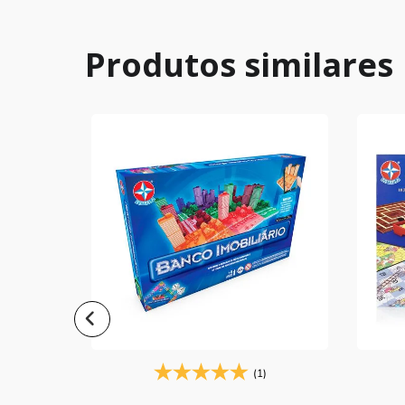
Produtos similares
)
ÍVEL
(1)