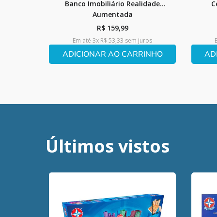
Banco Imobiliário Realidade
C
Aumentada
R$
159
,
99
Em até
3
x
R$
53
,
33
sem juros
ADICIONAR AO CARRINHO
AD
Últimos vistos
)