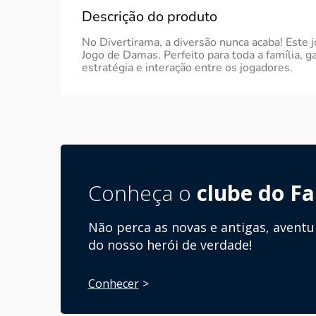
Descrição do produto
No Divertirama, a diversão nunca acaba! Este j
Jogo de Damas. Perfeito para toda a família, 
estratégia e interação entre os jogadores.
Conheça o
clube do Fa
Não perca as novas e antigas, aventu
do nosso herói de verdade!
Conhecer