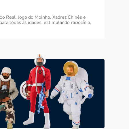
Ludo Real, Jogo do Moinho, Xadrez Chinês e
ra todas as idades, estimulando raciocínio,