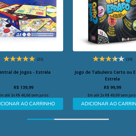
(21)
(10)
entral de Jogos - Estrela
Jogo de Tabuleiro Certo ou E
Estrela
R$
139
,
99
R$
99
,
99
Em até
3
x
R$
46
,
66
sem juros
Em até
2
x
R$
49
,
99
sem juro
ICIONAR AO CARRINHO
ADICIONAR AO CARRI