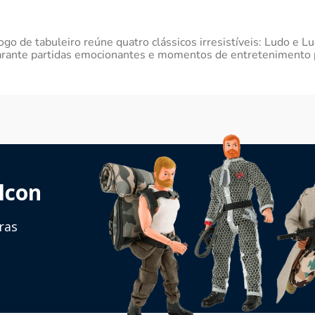
ogo de tabuleiro reúne quatro clássicos irresistíveis: Ludo e 
garante partidas emocionantes e momentos de entretenimento pa
lcon
ras