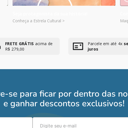
Seja protagonista da sua história!
Con
Conheça a Estrela Cultural >
Maqu
FRETE GRÁTIS
acima de
Parcele em até 4x
s
R$ 279,00
juros
e-se para ficar por dentro das n
e ganhar descontos exclusivos!