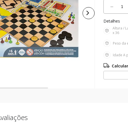
10
º
boneca
－
Detalhes
Altura / 
x 36
Peso da 
Idade
A p
valiações