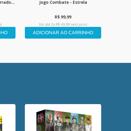
rrado -
Jogo Combate - Estrela
R$
99
,
99
s
Em até
2
x
R$
49
,
99
sem juros
NHO
ADICIONAR AO CARRINHO
Jogo D