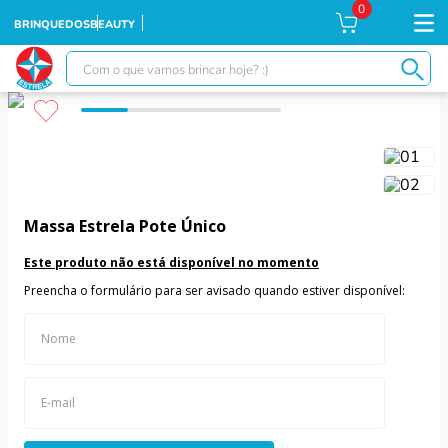
0
BRINQUEDOS
BEAUTY
Com o que vamos brincar hoje? :)
TERMOS MAIS BUSCADOS
1
º
falcon
2
º
xuxa
3
º
moranguinho
Massa Estrela Pote Único
4
º
ursinhos
Este produto não está disponível no momento
5
º
banco imobiliário
Preencha o formulário para ser avisado quando estiver disponível:
6
º
meu bebê
7
º
boneca xuxa
8
º
ponei
9
º
susi