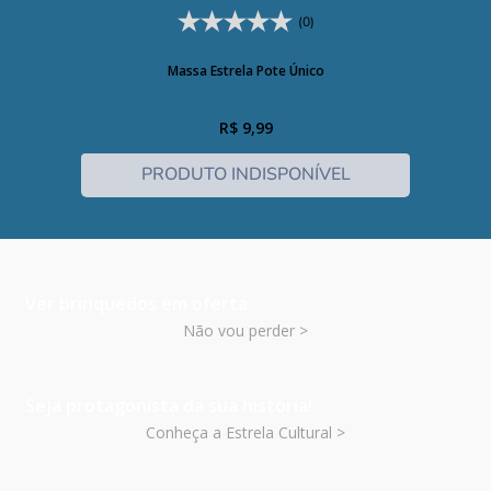
(0)
Massa Estrela Pote Único
R$
9
,
99
PRODUTO INDISPONÍVEL
Ver brinquedos em oferta
Não vou perder >
Seja protagonista da sua história!
Conheça a Estrela Cultural >