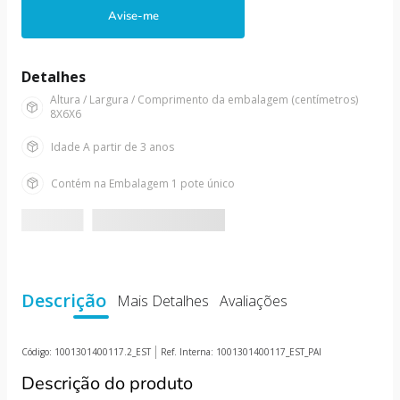
10
º
boneca
Avise-me
Detalhes
Altura / Largura / Comprimento da embalagem (centímetros)
8X6X6
Idade
A partir de 3 anos
Contém na Embalagem
1 pote único
Descrição
Mais Detalhes
Avaliações
Código:
1001301400117.2_EST
Ref. Interna:
1001301400117_EST_PAI
Descrição do produto