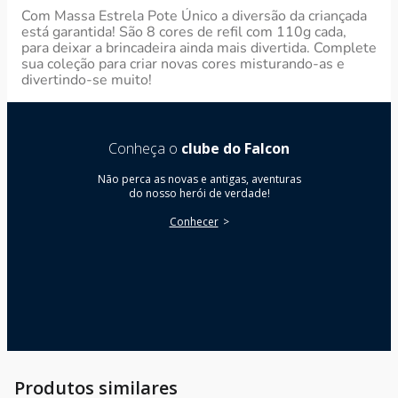
Com Massa Estrela Pote Único a diversão da criançada
está garantida! São 8 cores de refil com 110g cada,
para deixar a brincadeira ainda mais divertida. Complete
sua coleção para criar novas cores misturando-as e
divertindo-se muito!
Conheça o
clube do Falcon
Não perca as novas e antigas, aventuras
do nosso herói de verdade!
Conhecer
Produtos similares