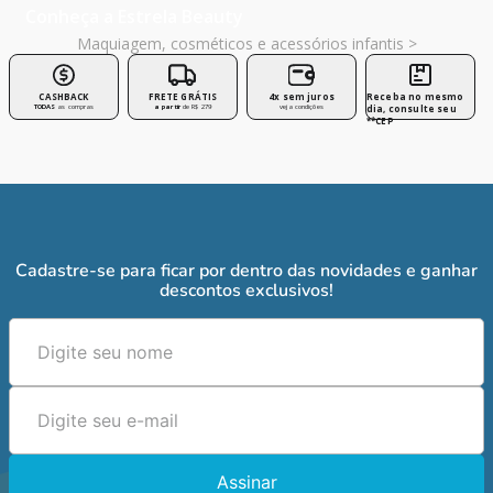
Conheça a Estrela Beauty
Maquiagem, cosméticos e acessórios infantis >
CASHBACK
FRETE GRÁTIS
4x sem juros
Receba no mesmo
TODAS
as compras
a partir
de R$ 279
veja condições
dia, consulte seu
**CEP
Cadastre-se para ficar por dentro das novidades e ganhar
descontos exclusivos!
Assinar