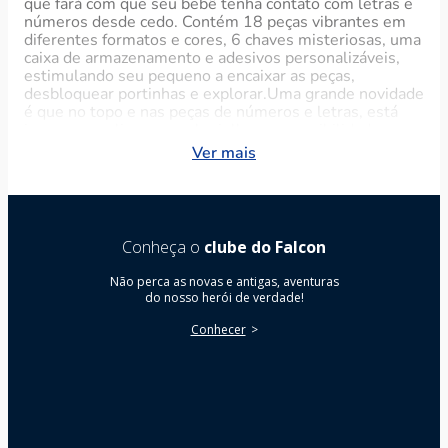
que fará com que seu bebê tenha contato com letras e
números desde cedo. Contém 18 peças vibrantes em
diferentes formatos e cores, 6 chaves misteriosas, uma
caixa de armazenamento e adesivos personalizáveis,
estimulando seu pequeno a encaixar as peças,
desbloquear portinhas e explorar.Uma grande novidade
é que no topo e nas peças de números e letras, está
impresso a alinguagem braielle que possibilidade que
crianças com deficiência visual se divertam com o
Ver mais
brinquedo. Indicado para crianças a partir de 1 ano, é
feito com plástico resistente, atóxico e sem arestas.
Cada componente do conjunto foi projetado com ênfase
na durabilidade, garantindo que esteja pronto para
muitas horas de brincadeira!
Conheça o
clube do Falcon
Não perca as novas e antigas, aventuras
do nosso herói de verdade!
Conhecer