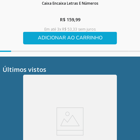
Caixa Encaixa Letras E Números
R$
159
,
99
Em até
3
x
R$
53
,
33
sem juros
ADICIONAR AO CARRINHO
Últimos vistos