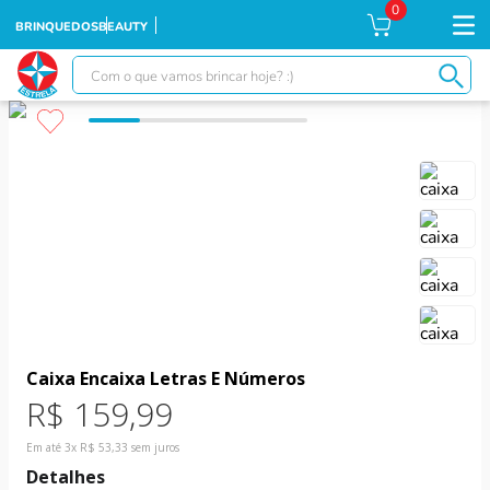
0
BRINQUEDOS
BEAUTY
Com o que vamos brincar hoje? :)
TERMOS MAIS BUSCADOS
1
º
falcon
2
º
xuxa
3
º
moranguinho
4
º
ursinhos
5
º
banco imobiliário
6
º
meu bebê
Caixa Encaixa Letras E Números
7
º
boneca xuxa
R$
159
,
99
8
º
ponei
Em até
3
x
R$
53
,
33
sem juros
9
º
susi
Detalhes