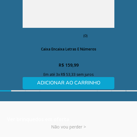
(0)
Caixa Encaixa Letras E Números
R$
159
,
99
Em até
3
x
R$
53
,
33
sem juros
ADICIONAR AO CARRINHO
Ver brinquedos em oferta
Não vou perder >