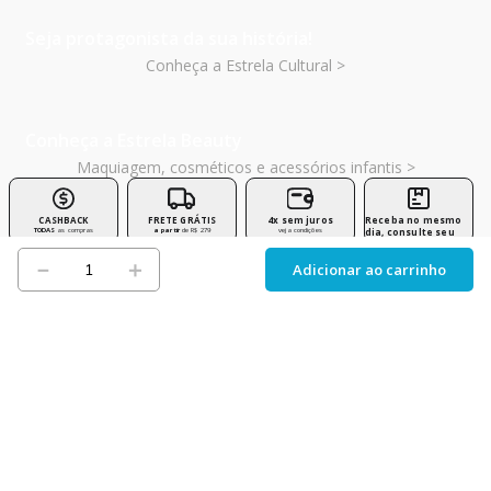
Seja protagonista da sua história!
Conheça a Estrela Cultural >
Conheça a Estrela Beauty
Maquiagem, cosméticos e acessórios infantis >
CASHBACK
FRETE GRÁTIS
4x sem juros
Receba no mesmo
TODAS
as compras
a partir
de R$ 279
veja condições
dia, consulte seu
**CEP
－
＋
Adicionar ao carrinho
Cadastre-se para ficar por dentro das novidades e ganhar
descontos exclusivos!