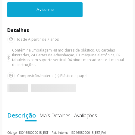
10
º
boneca
Avise-me
Detalhes
Idade
A partir de 7 anos
Contém na Embalagem
48 molduras de plástico, 08 cartelas
ilustradas, 24 Cartas de Adivinhação, 01 máquina eletrônica, 02
tabuleiros com suporte vertical, 04 pinos marcadores e 1 manual
de instruções.
Composição/material(is)
Plástico e papel
Descrição
Mais Detalhes
Avaliações
Código:
1301658000018_EST
Ref. Interna:
1301658000018_EST_PAI