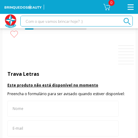
0
BRINQUEDOS
BEAUTY
Com o que vamos brincar hoje? :)
TERMOS MAIS BUSCADOS
1
º
falcon
2
º
xuxa
3
º
moranguinho
Trava Letras
4
º
ursinhos
Este produto não está disponível no momento
5
º
banco imobiliário
Preencha o formulário para ser avisado quando estiver disponível:
6
º
meu bebê
7
º
boneca xuxa
8
º
ponei
9
º
susi