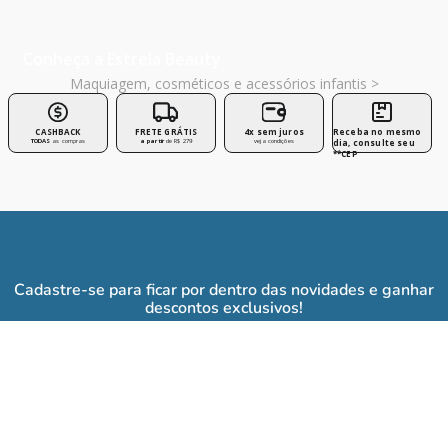
Seja protagonista da sua história!
Conheça a Estrela Cultural >
Conheça a Estrela Beauty
Maquiagem, cosméticos e acessórios infantis >
CASHBACK
FRETE GRÁTIS
4x sem juros
Receba no mesmo
TODAS
as compras
a partir
de R$ 279
veja condições
dia, consulte seu
**CEP
Cadastre-se para ficar por dentro das novidades e ganhar
descontos exclusivos!