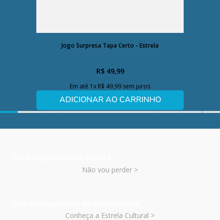
(2)
Jogo Surpresa Tapa Certo - Estrela
R$
49
,
99
Em até
1
x
R$
49
,
99
sem juros
ADICIONAR AO CARRINHO
Ver brinquedos em oferta
Não vou perder >