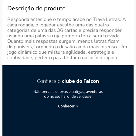
Descrição do produto
Responda antes que o tempo acabe no Trava Letras. A
cada rodada, o jogador escolhe uma das quatro
categorias de uma das 36 cartas e precisa responder
usando uma palavra cuja primeira letra será travada.
Quanto mais respostas surgem, menos letras ficam
disponíveis, tornando o desafio ainda mais intenso. Um
jogo dinâmico que mistura agilidade, estratégia e
criatividade, perfeito para testar o raciocínio rápido.
Conheça o
clube do Falcon
Não perca as novas e antigas, aventuras
do nosso herói de verdade!
Conhecer