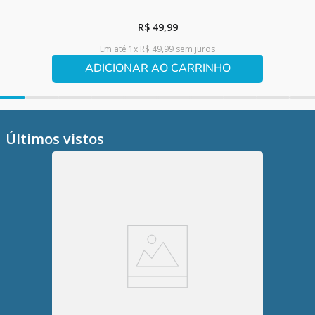
Jogo Surpresa Tapa Certo - Estrela
R$
49
,
99
Em até
1
x
R$
49
,
99
sem juros
ADICIONAR AO CARRINHO
Últimos vistos