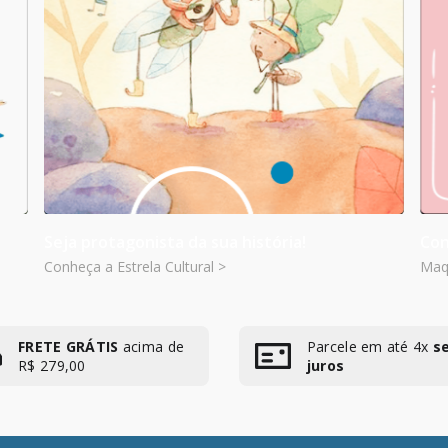
Seja protagonista da sua história!
Con
Conheça a Estrela Cultural >
Maqu
FRETE GRÁTIS
acima de
Parcele em até 4x
s
R$ 279,00
juros