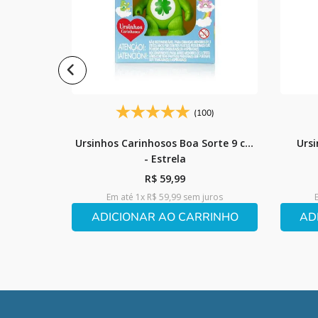
ÍVEL
(100)
Ursinhos Carinhosos Boa Sorte 9 cm
Ursi
- Estrela
R$
59
,
99
Em até
1
x
R$
59
,
99
sem juros
ADICIONAR AO CARRINHO
AD