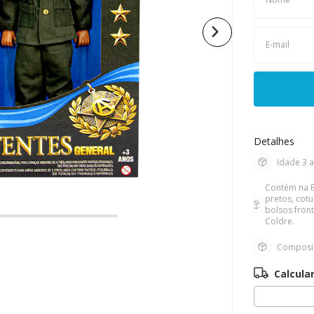
10
º
boneca
Detalhes
Idade
3 
Contém na 
pretos, cot
bolsos front
Coldre.
Composiç