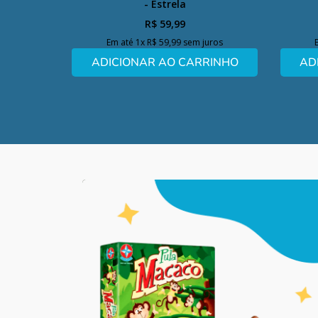
- Estrela
R$
59
,
99
Em até
1
x
R$
59
,
99
sem juros
ADICIONAR AO CARRINHO
AD