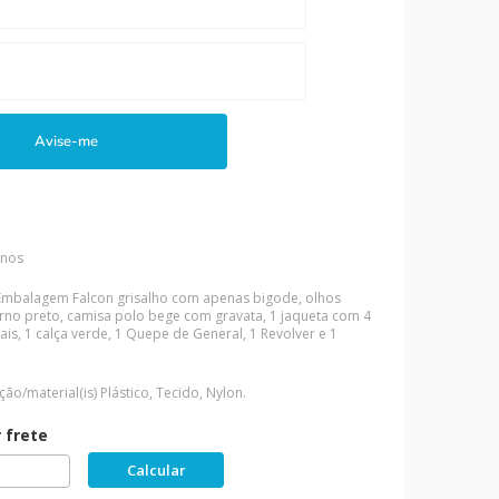
Avise-me
anos
Embalagem
Falcon grisalho com apenas bigode, olhos
urno preto, camisa polo bege com gravata, 1 jaqueta com 4
ais, 1 calça verde, 1 Quepe de General, 1 Revolver e 1
ão/material(is)
Plástico, Tecido, Nylon.