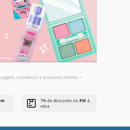
heça a Estrela Beauty
iagem, cosméticos e acessórios infantis >
em
7% de desconto no
PIX
à
vista