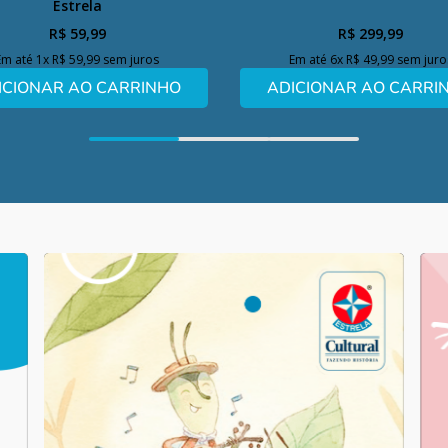
Estrela
R$
59
,
99
R$
299
,
99
Em até
1
x
R$
59
,
99
sem juros
Em até
6
x
R$
49
,
99
sem juro
ICIONAR AO CARRINHO
ADICIONAR AO CARRI