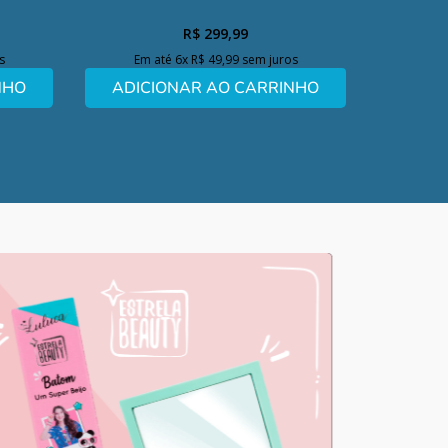
R$
299
,
99
s
Em até
6
x
R$
49
,
99
sem juros
NHO
ADICIONAR AO CARRINHO