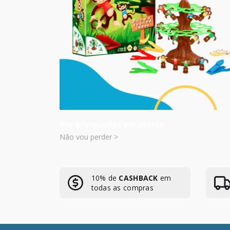
Ver brinquedos em oferta
Não vou perder >
10% de
CASHBACK
em
todas as compras