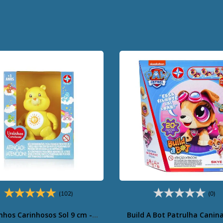
(102)
(0)
nhos Carinhosos Sol 9 cm -
Build A Bot Patrulha Canin