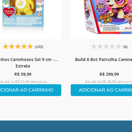
(102)
(0)
nhos Carinhosos Sol 9 cm -
Build A Bot Patrulha Canin
Estrela
R$
59
,
99
R$
299
,
99
Em até
1
x
R$
59
,
99
sem juros
Em até
6
x
R$
49
,
99
sem juro
ICIONAR AO CARRINHO
ADICIONAR AO CARRI