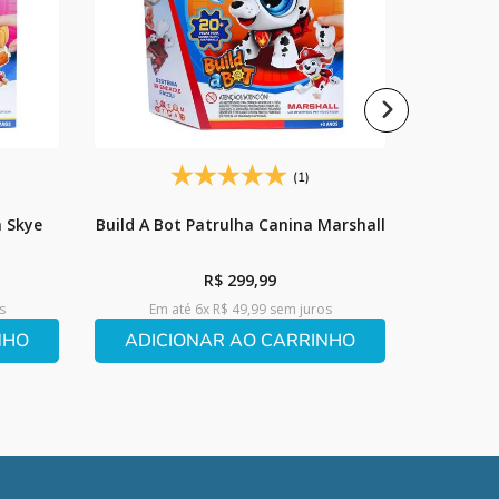
Em 
ADIC
(1)
a Skye
Build A Bot Patrulha Canina Marshall
R$
299
,
99
s
Em até
6
x
R$
49
,
99
sem juros
NHO
ADICIONAR AO CARRINHO