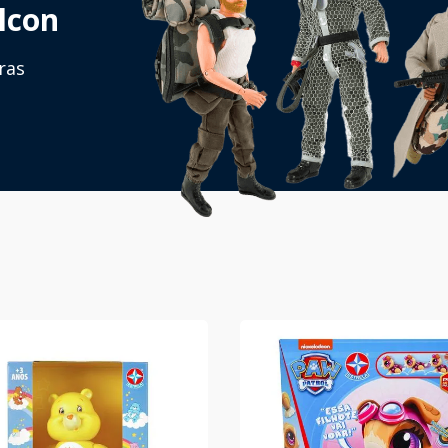
lcon
ras