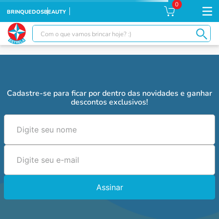
0
BRINQUEDOS
BEAUTY
Com o que vamos brincar hoje? :)
TERMOS MAIS BUSCADOS
1
º
falcon
2
º
xuxa
Cadastre-se para ficar por dentro das novidades e ganhar
descontos exclusivos!
3
º
boneca xuxa
4
º
moranguinho
5
º
ursinhos
6
º
banco imobiliário
7
º
meu bebê
Assinar
8
º
boneca
9
º
ponei