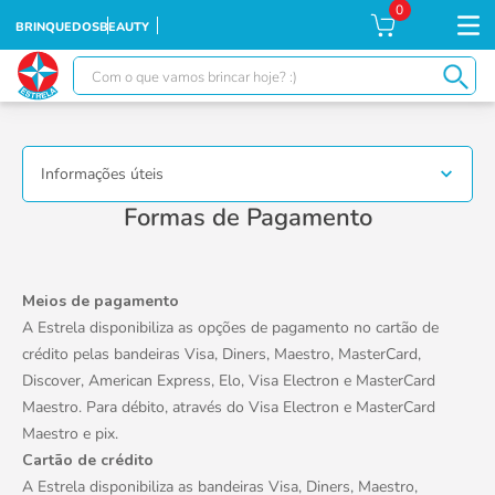
0
BRINQUEDOS
BEAUTY
Com o que vamos brincar hoje? :)
TERMOS MAIS BUSCADOS
1
º
falcon
Informações úteis
2
º
moranguinho
Formas de Pagamento
3
º
xuxa
4
º
ursinhos
Meios de pagamento
5
º
banco imobiliário
A Estrela disponibiliza as opções de pagamento no cartão de
6
º
meu bebê
crédito pelas bandeiras Visa, Diners, Maestro, MasterCard,
Discover, American Express, Elo, Visa Electron e MasterCard
7
º
ponei
Maestro. Para débito, através do Visa Electron e MasterCard
8
º
boneca xuxa
Maestro e pix.
Cartão de crédito
9
º
susi
A Estrela disponibiliza as bandeiras Visa, Diners, Maestro,