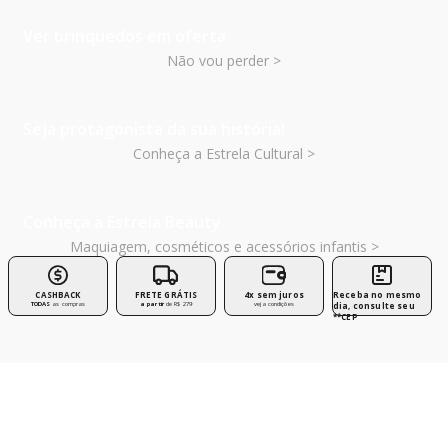
Ver brinquedos em oferta
Não vou perder >
Seja protagonista da sua história!
Conheça a Estrela Cultural >
Conheça a Estrela Beauty
Maquiagem, cosméticos e acessórios infantis >
CASHBACK
FRETE GRÁTIS
4x sem juros
Receba no mesmo
TODAS
as compras
a partir
de R$ 279
veja condições
dia, consulte seu
**CEP