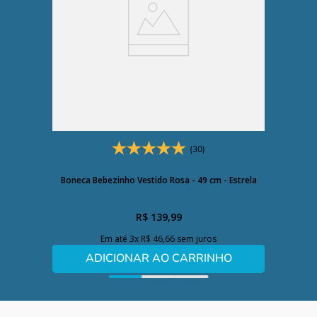
(30)
Boneca Bebezinho Vestido Rosa - 49 cm - Estrela
R$
139
,
99
Em até
3
x
R$
46
,
66
sem juros
ADICIONAR AO CARRINHO