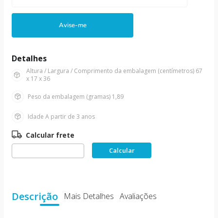
10
º
boneca
Avise-me
Detalhes
Altura / Largura / Comprimento da embalagem (centímetros)
67
x 17 x 36
Peso da embalagem (gramas)
1,89
Idade
A partir de 3 anos
Descrição
Mais Detalhes
Avaliações