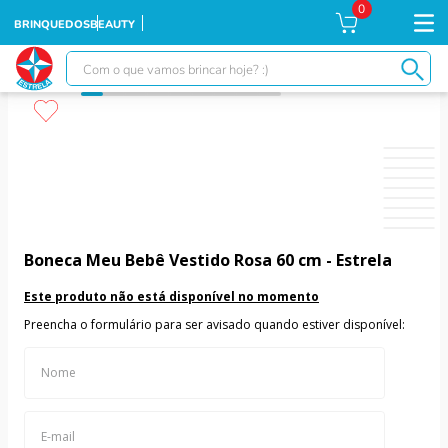
0
BRINQUEDOS
BEAUTY
Com o que vamos brincar hoje? :)
TERMOS MAIS BUSCADOS
1
º
falcon
2
º
moranguinho
3
º
xuxa
4
º
ursinhos
Boneca Meu Bebê Vestido Rosa 60 cm - Estrela
5
º
banco imobiliário
Este produto não está disponível no momento
6
º
meu bebê
Preencha o formulário para ser avisado quando estiver disponível:
7
º
ponei
8
º
boneca xuxa
9
º
susi