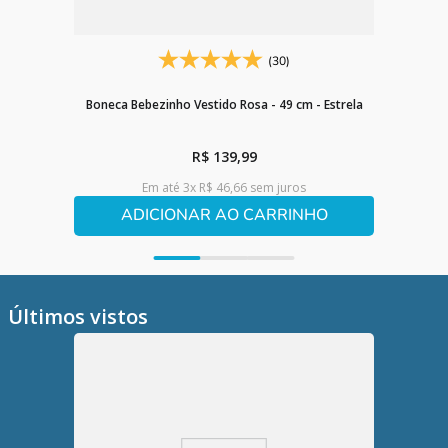
(30)
Boneca Bebezinho Vestido Rosa - 49 cm - Estrela
R$
139
,
99
Em até
3
x
R$
46
,
66
sem juros
ADICIONAR AO CARRINHO
Últimos vistos