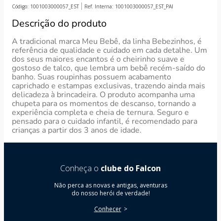
Código:
1001003000057_EST
Ref. Interna:
1001003000057_EST_PAI
Descrição do produto
A tradicional marca Meu Bebê, da linha Bebezinhos, é
referência de qualidade e cuidado em cada detalhe. Um
dos seus maiores encantos é o cheirinho suave e
gostoso de talco, que lembra um bebê recém-saído do
banho. Suas roupinhas possuem acabamento
caprichado e estampas exclusivas, trazendo ainda mais
delicadeza à brincadeira. O produto acompanha uma
chupeta para os momentos de descanso, tornando a
experiência completa e cheia de ternura. Seguro e
pensado para o cuidado infantil, é recomendado para
crianças a partir dos 3 anos de idade.
Conheça o
clube do Falcon
Não perca as novas e antigas, aventuras
do nosso herói de verdade!
Conhecer