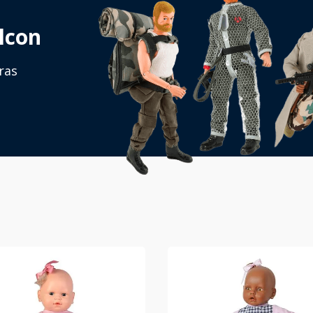
lcon
ras