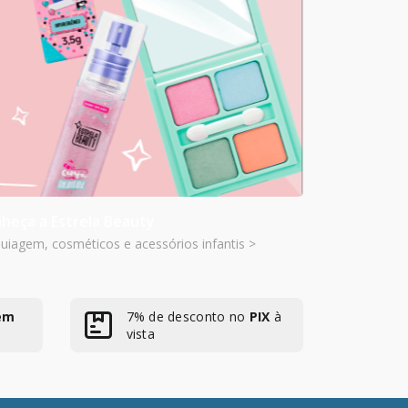
heça a Estrela Beauty
iagem, cosméticos e acessórios infantis >
em
7% de desconto no
PIX
à
vista