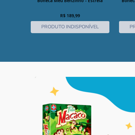
Boneca Meu Benzinho - Estrela
Bonec
R$
189
,
99
PRODUTO INDISPONÍVEL
P