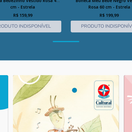
a Bebezinho Vestido Rosa 49
Boneca Meu Bebê Negro Ve
cm - Estrela
Rosa 60 cm - Estrela
R$
159
,
99
R$
199
,
99
RODUTO INDISPONÍVEL
PRODUTO INDISPONÍV