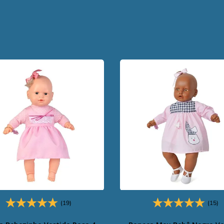
(19)
(15)