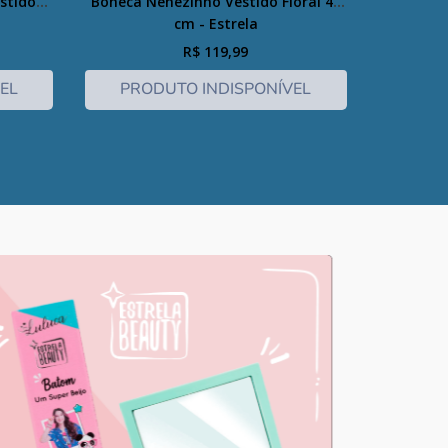
stido
Boneca Nenezinho Vestido Floral 44
cm - Estrela
R$
119
,
99
EL
PRODUTO INDISPONÍVEL