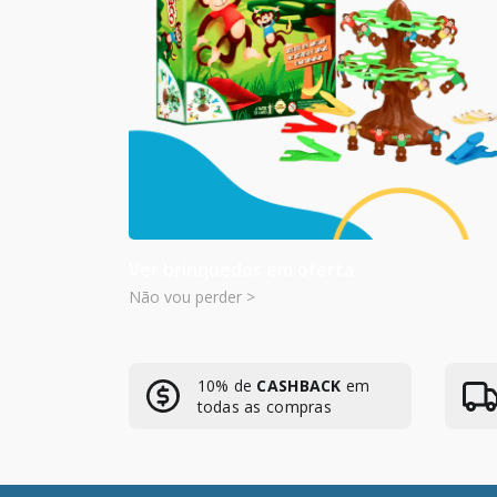
Ver brinquedos em oferta
Não vou perder >
10% de
CASHBACK
em
todas as compras