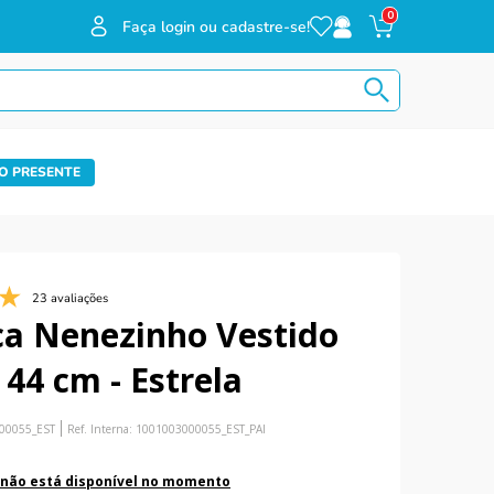
0
Faça login ou cadastre-se!
O PRESENTE
23 avaliações
a Nenezinho Vestido
 44 cm - Estrela
00055_EST
Ref. Interna:
1001003000055_EST_PAI
 não está disponível no momento