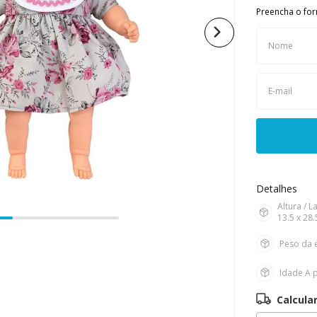
Preencha o for
10
º
boneca
Detalhes
Altura / 
13.5 x 28.
Peso da 
Idade
A p