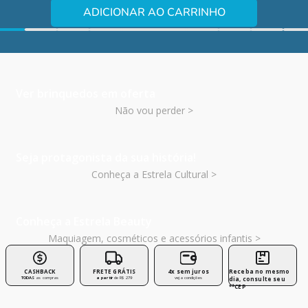
ADICIONAR AO CARRINHO
Ver brinquedos em oferta
Não vou perder >
Seja protagonista da sua história!
Conheça a Estrela Cultural >
Conheça a Estrela Beauty
Maquiagem, cosméticos e acessórios infantis >
CASHBACK
FRETE GRÁTIS
4x sem juros
Receba no mesmo
TODAS
as compras
a partir
de R$ 279
veja condições
dia, consulte seu
**CEP