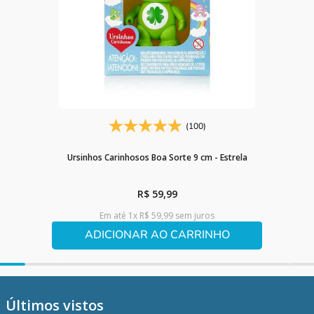
(100)
Ursinhos Carinhosos Boa Sorte 9 cm - Estrela
R$
59
,
99
Em até
1
x
R$
59
,
99
sem juros
ADICIONAR AO CARRINHO
Últimos vistos