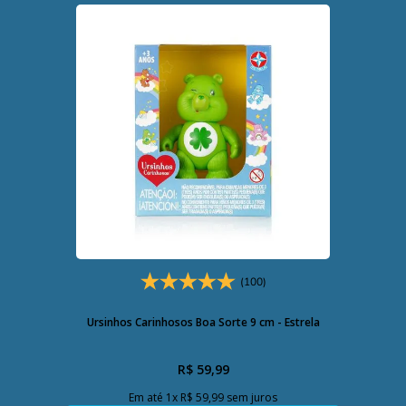
(100)
Ursinhos Carinhosos Boa Sorte 9 cm - Estrela
R$
59
,
99
Em até
1
x
R$
59
,
99
sem juros