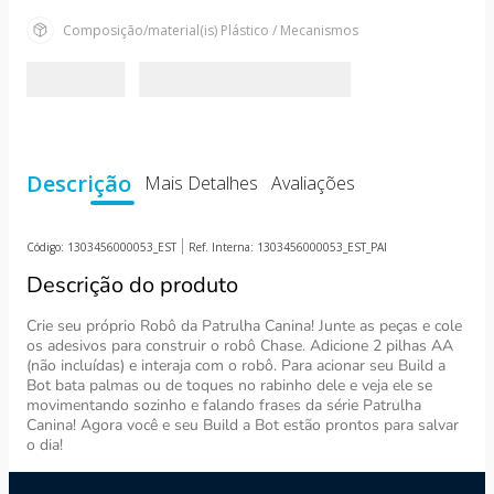
10
º
susi
Composição/material(is)
Plástico / Mecanismos
Descrição
Mais Detalhes
Avaliações
Código:
1303456000053_EST
Ref. Interna:
1303456000053_EST_PAI
Descrição do produto
Crie seu próprio Robô da Patrulha Canina! Junte as peças e cole
os adesivos para construir o robô Chase. Adicione 2 pilhas AA
(não incluídas) e interaja com o robô. Para acionar seu Build a
Bot bata palmas ou de toques no rabinho dele e veja ele se
movimentando sozinho e falando frases da série Patrulha
Canina! Agora você e seu Build a Bot estão prontos para salvar
o dia!