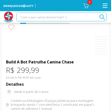
0
BRINQUEDOS
BEAUTY
Com o que vamos brincar hoje? :)
TERMOS MAIS BUSCADOS
1
º
falcon
2
º
xuxa
3
º
boneca xuxa
4
º
moranguinho
Build A Bot Patrulha Canina Chase
R$
299
,
99
5
º
ursinhos
6
º
banco imobiliário
Em até
6
x
R$
49
,
99
sem juros
Detalhes
7
º
meu bebê
Idade
A partir de 3 anos
8
º
boneca
Contém na Embalagem
20 peças plásticas para montagem
9
º
ponei
brinquedo sendo 1 com eletrônica 1 certificado em papel 1
cartela de adesivos 1 manual