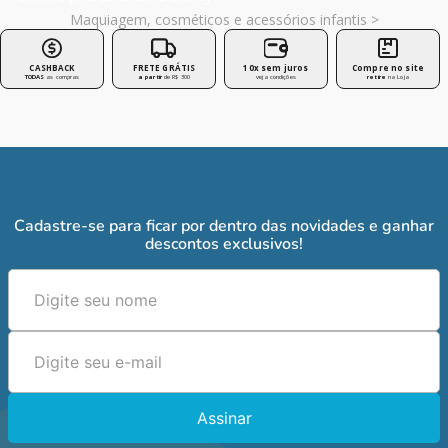
Maquiagem, cosméticos e acessórios infantis >
CASHBACK
FRETE GRÁTIS
10x sem juros
Compre no site
TODAS
as compras
a partir
de R$ 300
veja condições
retire
na Loja
Cadastre-se para ficar por dentro das novidades e ganhar
descontos exclusivos!
Assinar