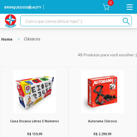
0
BRINQUEDOS
BEAUTY
Com o que vamos brincar hoje? :)
TERMOS MAIS BUSCADOS
Clássicos
1
º
falcon
2
º
moranguinho
48
Produtos
3
º
xuxa
4
º
ursinhos
5
º
banco imobiliário
6
º
meu bebê
7
º
ponei
8
º
boneca xuxa
Caixa Encaixa Letras E Números
Autorama Clássico
9
º
susi
R$
159
,
99
R$
2
.
299
,
99