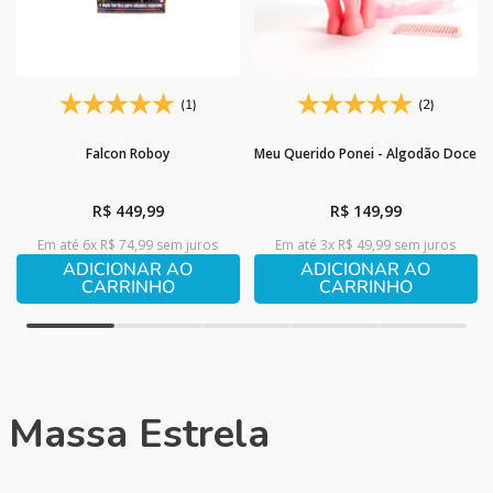
(1)
(2)
Falcon Roboy
Meu Querido Ponei - Algodão Doce
R$
449
,
99
R$
149
,
99
Em até
6
x
R$
74
,
99
sem juros
Em até
3
x
R$
49
,
99
sem juros
ADICIONAR AO
ADICIONAR AO
CARRINHO
CARRINHO
Massa Estrela