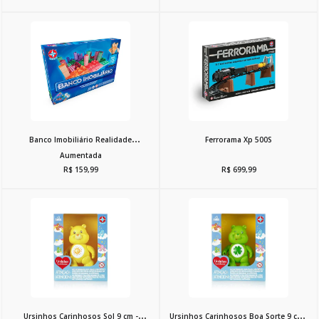
10
º
boneca
Banco Imobiliário Realidade
Ferrorama Xp 500S
Aumentada
R$
159
,
99
R$
699
,
99
Ursinhos Carinhosos Sol 9 cm -
Ursinhos Carinhosos Boa Sorte 9 cm -