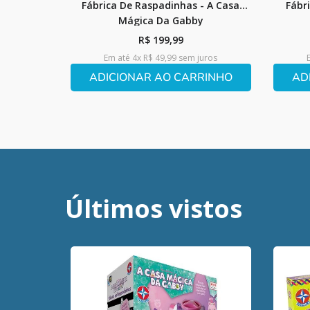
Fábrica De Raspadinhas - A Casa
Fábr
Mágica Da Gabby
R$
199
,
99
Em até
4
x
R$
49
,
99
sem juros
ADICIONAR AO CARRINHO
AD
Últimos vistos
)
ntes da