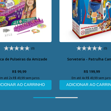
(0)
(0)
ica de Pulseiras da Amizade
Sorveteria - Patrulha Ca
R$
99
,
99
R$
199
,
99
Em até
2
x
R$
49
,
99
sem juros
Em até
4
x
R$
49
,
99
sem juro
ICIONAR AO CARRINHO
ADICIONAR AO CARRI