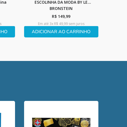
nina
ESCOLINHA DA MODA BY LE
BRONSTEIN
R$
149
,
99
s
Em até
3
x
R$
49
,
99
sem juros
NHO
ADICIONAR AO CARRINHO
Kit Pu