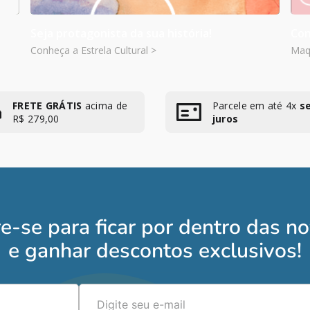
Seja protagonista da sua história!
Con
Conheça a Estrela Cultural >
Maqu
FRETE GRÁTIS
acima de
Parcele em até 4x
s
R$ 279,00
juros
e-se para ficar por dentro das n
e ganhar descontos exclusivos!