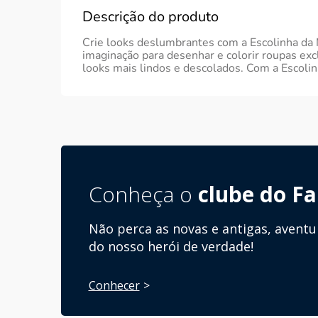
Descrição do produto
Crie looks deslumbrantes com a Escolinha da M
imaginação para desenhar e colorir roupas excl
looks mais lindos e descolados. Com a Escolinh
Conheça o
clube do Fa
Não perca as novas e antigas, aventu
do nosso herói de verdade!
Conhecer