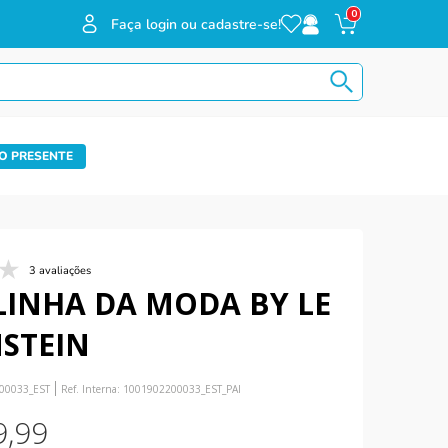
0
Faça login ou cadastre-se!
O PRESENTE
3 avaliações
LINHA DA MODA BY LE
STEIN
00033_EST
Ref. Interna:
1001902200033_EST_PAI
9
,
99