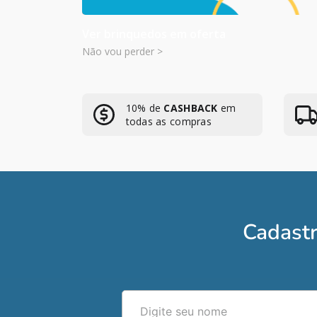
Ver brinquedos em oferta
Não vou perder >
10% de
CASHBACK
em
todas as compras
Cadastr