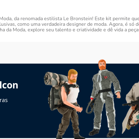
oda, da renomada estilista Le Bronstein! Este kit permite que
usivas, como uma verdadeira designer de moda. Agora, é só deix
a da Moda, explore seu talento e criatividade e dê vida a peças
lcon
ras