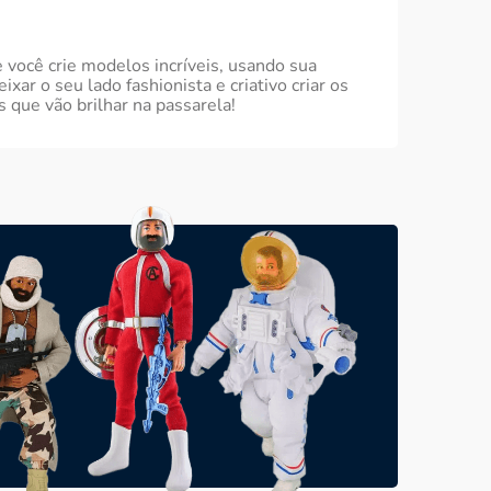
 você crie modelos incríveis, usando sua
ar o seu lado fashionista e criativo criar os
 que vão brilhar na passarela!