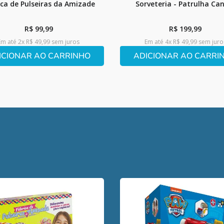
ica de Pulseiras da Amizade
Sorveteria - Patrulha Ca
R$
99
,
99
R$
199
,
99
Em até
2
x
R$
49
,
99
sem juros
Em até
4
x
R$
49
,
99
sem juro
ICIONAR AO CARRINHO
ADICIONAR AO CARRI