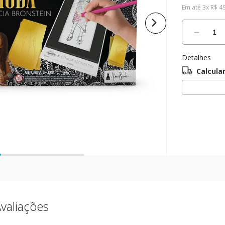
Em até
3
x
R$
4
10
º
boneca
－
Detalhes
valiações