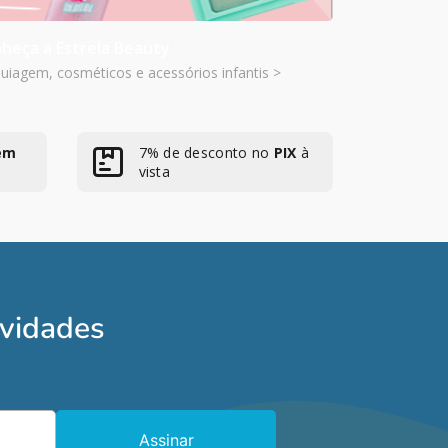
heça a Estrela Beauty
iagem, cosméticos e acessórios infantis >
em
7% de desconto no
PIX
à
vista
ovidades
Assinar