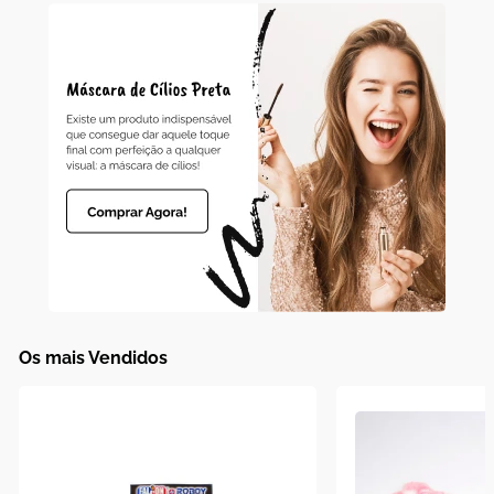
10
º
boneca
Os mais Vendidos