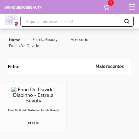
0
BRINQUEDOS
BEAUTY
O que vamos usar hoje? <3
TERMOS MAIS BUSCADOS
Estrela Beauty
Acessórios
1
º
falcon
Fones De Ouvido
2
º
moranguinho
3
º
xuxa
Mais recentes
Filtrar
4
º
ursinhos
5
º
banco imobiliário
6
º
meu bebê
7
º
ponei
Fone De Ouvido Diabinho - Estrela Beauty
8
º
boneca xuxa
R$
99
,
00
9
º
susi