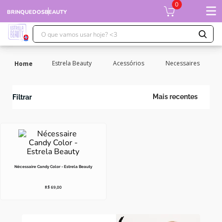
0
BRINQUEDOS
BEAUTY
O que vamos usar hoje? <3
TERMOS MAIS BUSCADOS
Estrela Beauty
Acessórios
Necessaires
1
º
falcon
2
º
ursinhos
Mais recentes
Filtrar
3
º
moranguinho
4
º
xuxa
5
º
banco imobiliário
6
º
meu bebê
Nécessaire Candy Color - Estrela Beauty
7
º
ponei
R$
69
,
00
8
º
susi
9
º
boneca xuxa