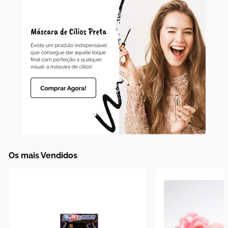
10
º
boneca
Os mais Vendidos