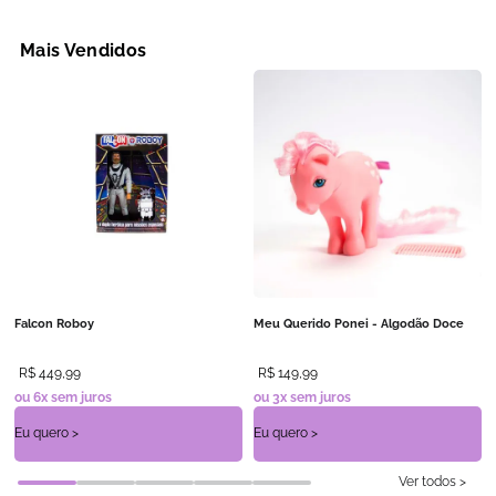
dermatologicamente testado.
Mais Vendidos
Falcon Roboy
Meu Querido Ponei - Algodão Doce
R$
449
,
99
R$
149
,
99
ou
6
x sem juros
ou
3
x sem juros