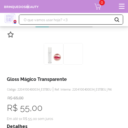
0
BRINQUEDOS
BEAUTY
O que vamos usar hoje? <3
TERMOS MAIS BUSCADOS
1
º
falcon
2
º
ursinhos
3
º
moranguinho
4
º
xuxa
seja o primeiro a avaliar
5
º
banco imobiliário
Gloss Mágico Transparente
6
º
meu bebê
Código:
2204100400034_ESTBEU
Ref. Interna:
2204100400034_ESTBEU_PAI
7
º
ponei
R$
65
,
00
8
º
susi
R$
55
,
00
9
º
boneca xuxa
Em até
1
x
R$
55
,
00
sem juros