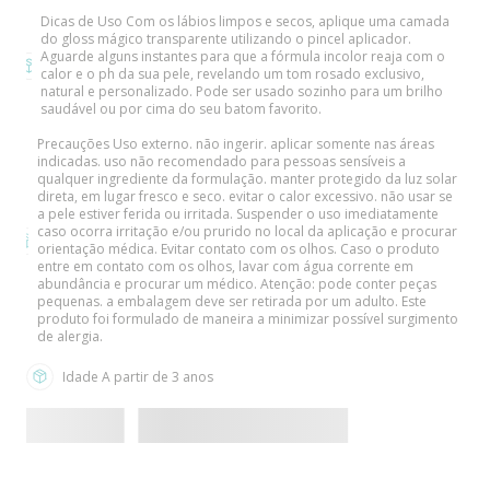
10
º
boneca
Detalhes
Dicas de Uso
Com os lábios limpos e secos, aplique uma camada
do gloss mágico transparente utilizando o pincel aplicador.
Aguarde alguns instantes para que a fórmula incolor reaja com o
calor e o ph da sua pele, revelando um tom rosado exclusivo,
natural e personalizado. Pode ser usado sozinho para um brilho
saudável ou por cima do seu batom favorito.
Precauções
Uso externo. não ingerir. aplicar somente nas áreas
indicadas. uso não recomendado para pessoas sensíveis a
qualquer ingrediente da formulação. manter protegido da luz solar
direta, em lugar fresco e seco. evitar o calor excessivo. não usar se
a pele estiver ferida ou irritada. Suspender o uso imediatamente
caso ocorra irritação e/ou prurido no local da aplicação e procurar
orientação médica. Evitar contato com os olhos. Caso o produto
entre em contato com os olhos, lavar com água corrente em
abundância e procurar um médico. Atenção: pode conter peças
pequenas. a embalagem deve ser retirada por um adulto. Este
produto foi formulado de maneira a minimizar possível surgimento
de alergia.
Idade
A partir de 3 anos