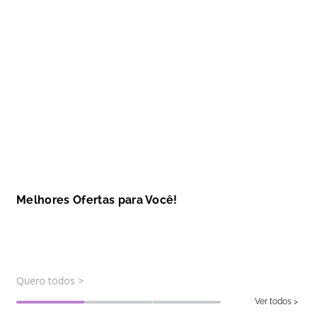
R$
449
,
99
R$
149
,
99
ADICIONAR AO CARRINHO
ADICIONAR A
Melhores Ofertas para Você!
Deixe o seu dia mais colorido com nossos kits
Quero todos >