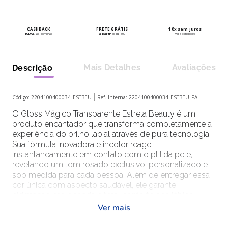
CASHBACK
FRETE GRÁTIS
10x sem juros
TODAS
as compras
a partir
de R$ 300
veja condições
Mais Detalhes
Avaliações
Descrição
Código:
2204100400034_ESTBEU
Ref. Interna:
2204100400034_ESTBEU_PAI
O Gloss Mágico Transparente Estrela Beauty é um
produto encantador que transforma completamente a
experiência do brilho labial através de pura tecnologia.
Sua fórmula inovadora e incolor reage
instantaneamente em contato com o pH da pele,
revelando um tom rosado exclusivo, personalizado e
sob medida para cada pessoa. Além de entregar essa
cor única com aspecto saudável, ele garante
hidratação prolongada e total conforto aos lábios,
sendo um produto totalmente vegano, livre de
Ver mais
parabenos, sem fragrância, hipoalergênico e