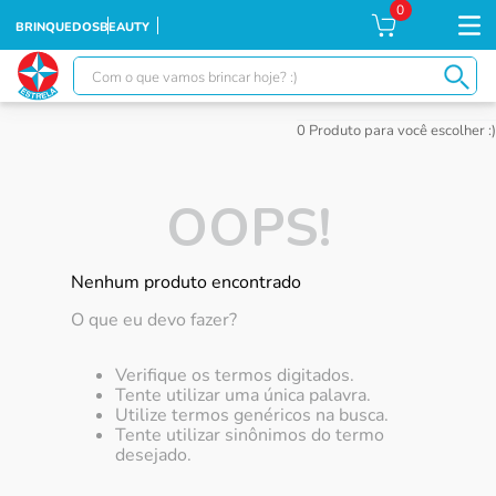
0
BRINQUEDOS
BEAUTY
Com o que vamos brincar hoje? :)
TERMOS MAIS BUSCADOS
0
Produto
1
º
falcon
2
º
moranguinho
OOPS!
3
º
xuxa
4
º
ursinhos
Nenhum produto encontrado
5
º
banco imobiliário
O que eu devo fazer?
6
º
meu bebê
Verifique os termos digitados.
7
º
ponei
Tente utilizar uma única palavra.
Utilize termos genéricos na busca.
8
º
boneca xuxa
Tente utilizar sinônimos do termo
desejado.
9
º
susi