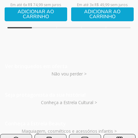
Em até
6
x
R$
74
,
99
sem juros
Em até
3
x
R$
49
,
99
sem juros
ADICIONAR AO
ADICIONAR AO
CARRINHO
CARRINHO
Ver brinquedos em oferta
Não vou perder >
Seja protagonista da sua história!
Conheça a Estrela Cultural >
Conheça a Estrela Beauty
Maquiagem, cosméticos e acessórios infantis >