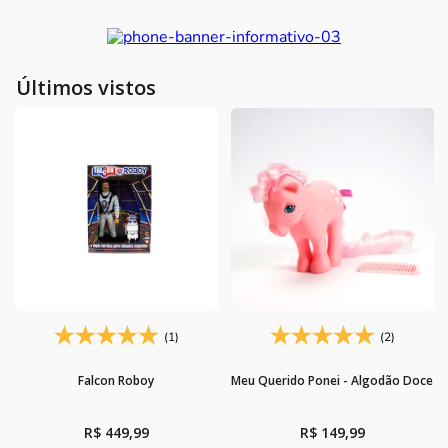
10
º
boneca
Últimos vistos
(1)
(2)
Falcon Roboy
Meu Querido Ponei - Algodão Doce
R$
449
,
99
R$
149
,
99