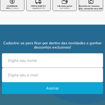
CASHBACK
FRETE GRÁTIS
10x sem juros
Receba no mesmo
TODAS
as compras
a partir
de R$ 300
veja condições
dia, consulte seu CEP
Cadastre-se para ficar por dentro das novidades e ganhar
descontos exclusivos!
Assinar