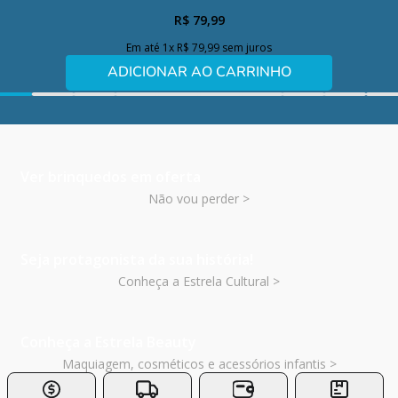
R$
79
,
99
Em até
1
x
R$
79
,
99
sem juros
ADICIONAR AO CARRINHO
Ver brinquedos em oferta
Não vou perder >
Seja protagonista da sua história!
Conheça a Estrela Cultural >
Conheça a Estrela Beauty
Maquiagem, cosméticos e acessórios infantis >