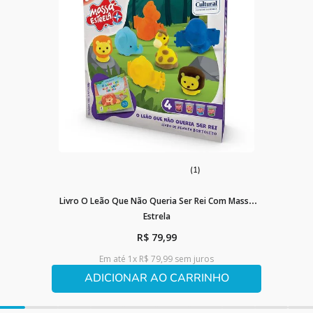
(1)
Livro O Leão Que Não Queria Ser Rei Com Massa
Estrela
R$
79
,
99
Em até
1
x
R$
79
,
99
sem juros
ADICIONAR AO CARRINHO