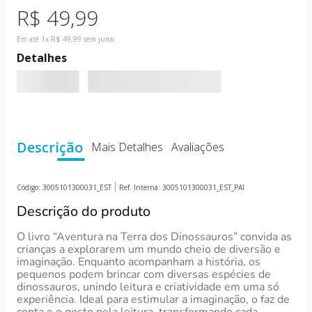
10
º
boneca
R$
49
,
99
Em até
1
x
R$
49
,
99
sem juros
Detalhes
Descrição
Mais Detalhes
Avaliações
Código:
3005101300031_EST
Ref. Interna:
3005101300031_EST_PAI
Descrição do produto
O livro “Aventura na Terra dos Dinossauros” convida as
crianças a explorarem um mundo cheio de diversão e
imaginação. Enquanto acompanham a história, os
pequenos podem brincar com diversas espécies de
dinossauros, unindo leitura e criatividade em uma só
experiência. Ideal para estimular a imaginação, o faz de