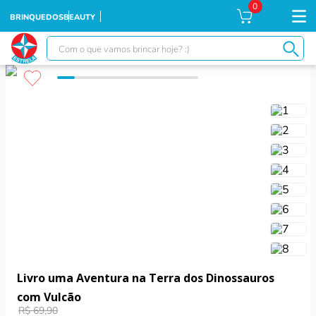
0
BRINQUEDOS
BEAUTY
Com o que vamos brincar hoje? :)
TERMOS MAIS BUSCADOS
1
º
falcon
2
º
moranguinho
3
º
xuxa
4
º
ursinhos
5
º
banco imobiliário
6
º
meu bebê
7
º
ponei
8
º
boneca xuxa
Livro uma Aventura na Terra dos Dinossauros
9
º
susi
com Vulcão
R$
69
,
90