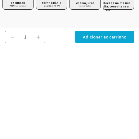
CASHBACK
FRETE GRÁTIS
4x sem juros
Receba no mesmo
TODAS
as compras
a partir
de R$ 279
veja condições
dia, consulte seu
**CEP
－
＋
Adicionar ao carrinho
Cadastre-se para ficar por dentro das novidades e ganhar
descontos exclusivos!
Assinar