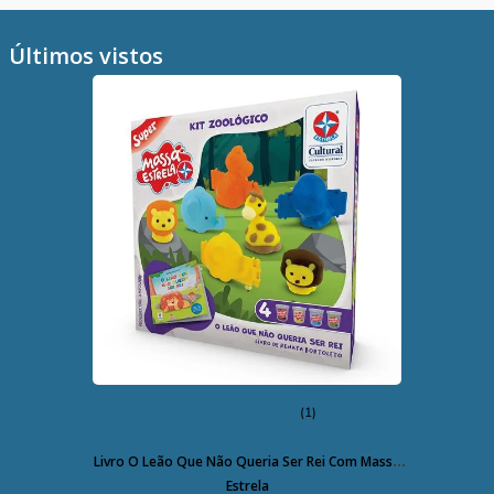
Últimos vistos
(1)
Livro O Leão Que Não Queria Ser Rei Com Massa
Estrela