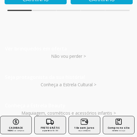
Ver brinquedos em oferta
Não vou perder >
Seja protagonista da sua história!
Conheça a Estrela Cultural >
Conheça a Estrela Beauty
Maquiagem, cosméticos e acessórios infantis >
CASHBACK
FRETE GRÁTIS
10x sem juros
Compre no site
TODAS
as compras
a partir
de R$ 300
veja condições
retire
na Loja