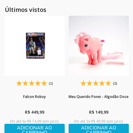
10
º
boneca
Últimos vistos
(1)
(2)
Falcon Roboy
Meu Querido Ponei - Algodão Doce
R$
449
,
99
R$
149
,
99
Em até
6
x
R$
74
,
99
sem juros
Em até
3
x
R$
49
,
99
sem juros
ADICIONAR AO
ADICIONAR AO
CARRINHO
CARRINHO