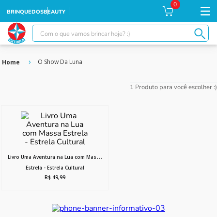
0
BRINQUEDOS
BEAUTY
Com o que vamos brincar hoje? :)
TERMOS MAIS BUSCADOS
O Show Da Luna
1
º
falcon
2
º
moranguinho
1
Produto
3
º
xuxa
4
º
ursinhos
5
º
banco imobiliário
6
º
meu bebê
Livro Uma Aventura na Lua com Massa
7
º
ponei
Estrela - Estrela Cultural
R$
49
,
99
8
º
boneca xuxa
9
º
susi