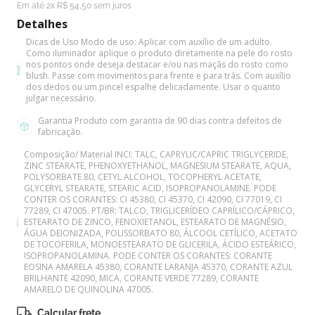
10
º
boneca
Em até
2
x
R$
54
,
50
sem juros
Detalhes
Dicas de Uso
Modo de uso: Aplicar com auxílio de um adulto.
Como iluminador aplique o produto diretamente na pele do rosto
nos pontos onde deseja destacar e/ou nas maçãs do rosto como
blush. Passe com movimentos para frente e para trás. Com auxílio
dos dedos ou um pincel espalhe delicadamente. Usar o quanto
julgar necessário.
Garantia
Produto com garantia de 90 dias contra defeitos de
fabricação.
Composição/ Material
INCI: TALC, CAPRYLIC/CAPRIC TRIGLYCERIDE,
ZINC STEARATE, PHENOXYETHANOL, MAGNESIUM STEARATE, AQUA,
POLYSORBATE 80, CETYL ALCOHOL, TOCOPHERYL ACETATE,
GLYCERYL STEARATE, STEARIC ACID, ISOPROPANOLAMINE. PODE
CONTER OS CORANTES: CI 45380, CI 45370, CI 42090, CI 77019, CI
77289, CI 47005. PT/BR: TALCO, TRIGLICERÍDEO CAPRÍLICO/CÁPRICO,
ESTEARATO DE ZINCO, FENOXIETANOL, ESTEARATO DE MAGNÉSIO,
ÁGUA DEIONIZADA, POLISSORBATO 80, ÁLCOOL CETÍLICO, ACETATO
DE TOCOFERILA, MONOESTEARATO DE GLICERILA, ÁCIDO ESTEÁRICO,
ISOPROPANOLAMINA. PODE CONTER OS CORANTES: CORANTE
EOSINA AMARELA 45380, CORANTE LARANJA 45370, CORANTE AZUL
BRILHANTE 42090, MICA, CORANTE VERDE 77289, CORANTE
AMARELO DE QUINOLINA 47005.