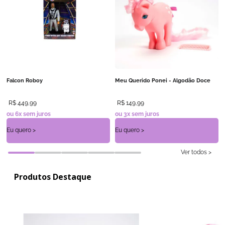
Falcon Roboy
Meu Querido Ponei - Algodão Doce
R$
449
,
99
R$
149
,
99
ou
6
x sem juros
ou
3
x sem juros
Ver todos >
Produtos Destaque