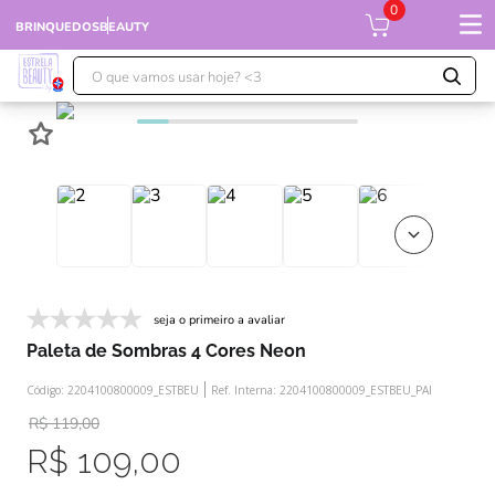
0
BRINQUEDOS
BEAUTY
O que vamos usar hoje? <3
TERMOS MAIS BUSCADOS
1
º
falcon
2
º
xuxa
3
º
moranguinho
4
º
ursinhos
5
º
banco imobiliário
seja o primeiro a avaliar
6
º
meu bebê
Paleta de Sombras 4 Cores Neon
7
º
boneca xuxa
Código:
2204100800009_ESTBEU
Ref. Interna:
2204100800009_ESTBEU_PAI
8
º
ponei
R$
119
,
00
R$
109
,
00
9
º
susi