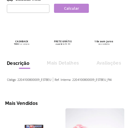
CASHBACK
FRETE GRÁTIS
10x sem juros
TODAS
as compras
a partir
de R$ 300
veja condições
Mais Detalhes
Avaliações
Descrição
Código:
2204100800009_ESTBEU
Ref. Interna:
2204100800009_ESTBEU_PAI
Mais Vendidos