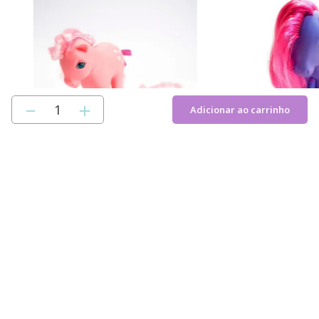
－
＋
Adicionar ao carrinho
Meu Querido Ponei - Algodão Doce
Meu Querido Ponei - 
R$
149
,
99
R$
149
,
99
ADICIONAR AO CARRINHO
ADICIONAR A