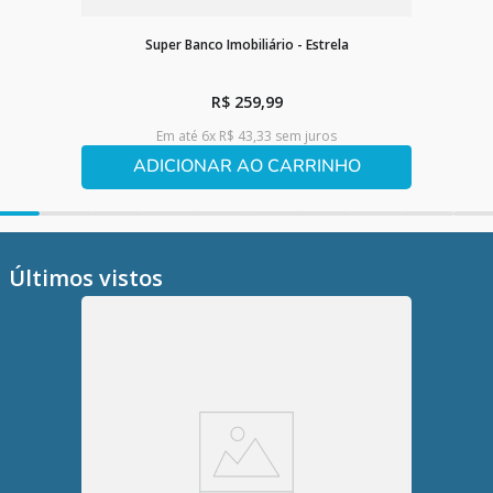
Super Banco Imobiliário - Estrela
R$
259
,
99
Em até
6
x
R$
43
,
33
sem juros
ADICIONAR AO CARRINHO
Últimos vistos