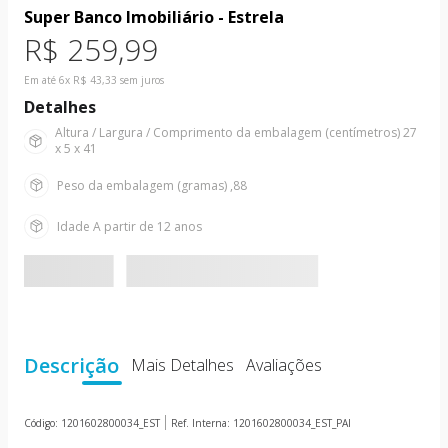
10
º
boneca
Super Banco Imobiliário - Estrela
R$
259
,
99
Em até
6
x
R$
43
,
33
sem juros
Detalhes
Altura / Largura / Comprimento da embalagem (centímetros)
27
x 5 x 41
Peso da embalagem (gramas)
,88
Idade
A partir de 12 anos
Descrição
Mais Detalhes
Avaliações
Código:
1201602800034_EST
Ref. Interna:
1201602800034_EST_PAI