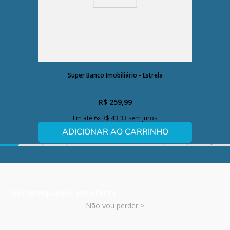
Super Banco Imobiliário - Estrela
R$
259
,
99
Em até
6
x
R$
43
,
33
sem juros
ADICIONAR AO CARRINHO
Ver brinquedos em oferta
Não vou perder >