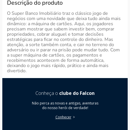
Descrição do produto
O Super Banco Imobiliário traz o clássico jogo de
negócios com uma novidade que deixa tudo ainda mais
dinâmico: a máquina de cartões. Aqui, os jogadores
precisam mostrar que sabem investir bem, comprar
propriedades, cobrar aluguel e tomar decisões
estratégicas para ficar no controle do dinheiro. Mas
atenção, a sorte também conta, e cair no terreno do
adversário ou ir parar na prisão pode mudar tudo. Com
a super máquina de cartões, os pagamentos e
recebimentos acontecem de forma automática,
deixando o jogo mais rápido, prático e ainda mais
divertido.
Conheça o
clube do Falcon
Não perca as novas e antigas, aventuras
do nosso herói de verdade!
Conhecer