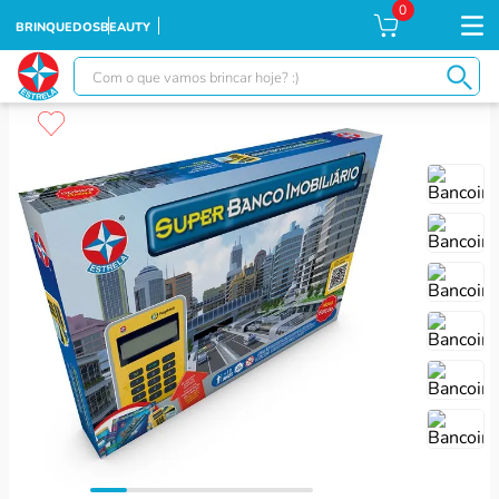
0
BRINQUEDOS
BEAUTY
Com o que vamos brincar hoje? :)
TERMOS MAIS BUSCADOS
1
º
falcon
2
º
ursinhos
3
º
moranguinho
4
º
xuxa
5
º
banco imobiliário
6
º
meu bebê
7
º
ponei
8
º
susi
9
º
boneca xuxa