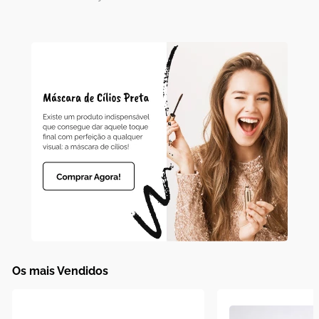
10
º
boneca
Os mais Vendidos