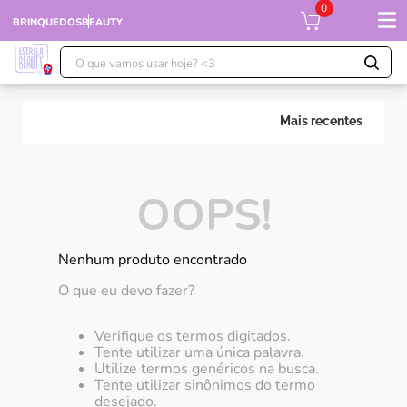
0
BRINQUEDOS
BEAUTY
O que vamos usar hoje? <3
TERMOS MAIS BUSCADOS
Mais recentes
1
º
falcon
2
º
xuxa
3
º
moranguinho
OOPS!
4
º
ursinhos
5
º
banco imobiliário
Nenhum produto encontrado
6
º
meu bebê
O que eu devo fazer?
7
º
boneca xuxa
Verifique os termos digitados.
8
º
ponei
Tente utilizar uma única palavra.
Utilize termos genéricos na busca.
9
º
susi
Tente utilizar sinônimos do termo
desejado.