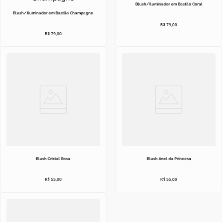
10
º
boneca
Blush/Iluminador em Bastão Coral
Blush/Iluminador em Bastão Champagne
R$
79
,
00
R$
79
,
00
Blush Cristal Rosa
Blush Anel da Princesa
R$
55
,
00
R$
55
,
00