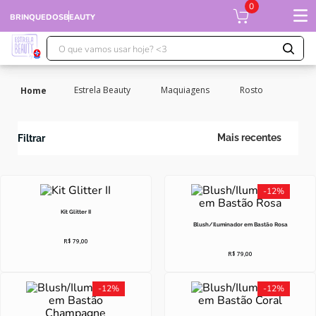
0
BRINQUEDOS
BEAUTY
O que vamos usar hoje? <3
TERMOS MAIS BUSCADOS
Estrela Beauty
Maquiagens
Rosto
1
º
falcon
2
º
xuxa
Mais recentes
Filtrar
3
º
moranguinho
4
º
ursinhos
-
12%
5
º
banco imobiliário
Kit Glitter II
6
º
meu bebê
Blush/Iluminador em Bastão Rosa
R$
79
,
00
7
º
boneca xuxa
R$
79
,
00
8
º
ponei
-
12%
-
12%
9
º
susi