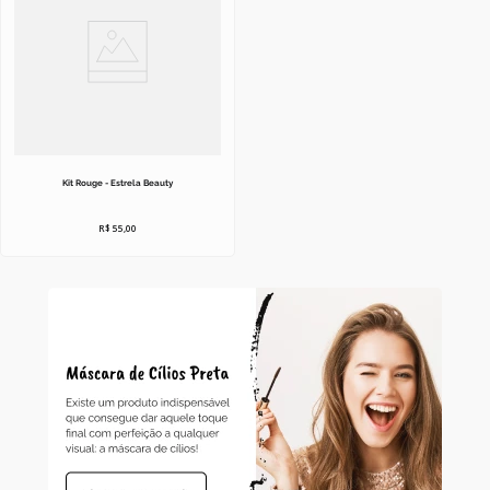
Kit Rouge - Estrela Beauty
R$
55
,
00